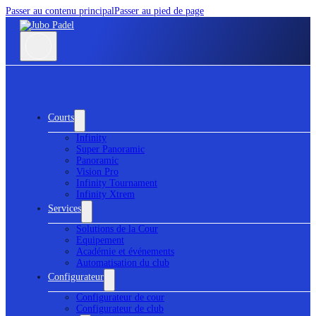
Passer au contenu principal
Passer au pied de page
Courts
Infinity
Super Panoramic
Panoramic
Vision Pro
Infinity Tournament
Infinity Xtrem
Services
Solutions de la Cour
Equipement
Académie et événements
Automatisation du club
Configurateur
Configurateur de cour
Configurateur de club