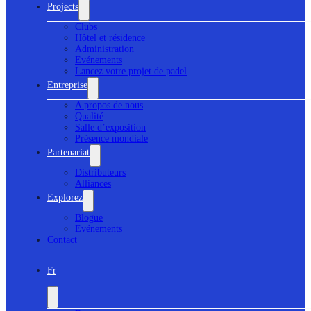
Projects
Clubs
Hôtel et résidence
Administration
Evénements
Lancez votre projet de padel
Entreprise
A propos de nous
Qualité
Salle d’exposition
Présence mondiale
Partenariat
Distributeurs
Alliances
Explorez
Blogue
Evénements
Contact
Fr