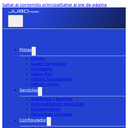
Saltar al contenido principal
Saltar al pie de página
Pistas
Infinity
Super Panoramic
Panoramic
Vision Pro
Infinity Tournament
Infinity Xtrem
Servicios
Academia y eventos
Automatización de clubes
Equipamiento
Soluciones globales
Configurador