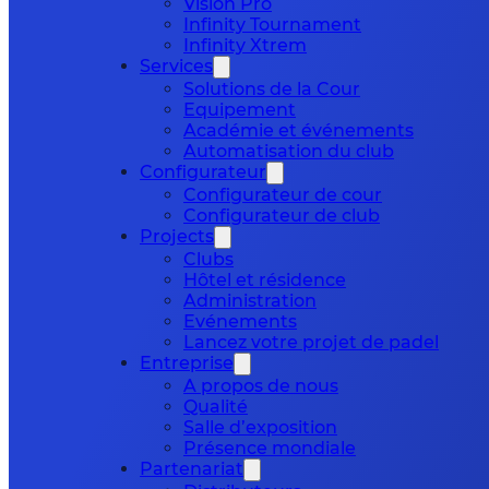
Vision Pro
Infinity Tournament
Infinity Xtrem
Services
Solutions de la Cour
Equipement
Académie et événements
Automatisation du club
Configurateur
Configurateur de cour
Configurateur de club
Projects
Clubs
Hôtel et résidence
Administration
Evénements
Lancez votre projet de padel
Entreprise
A propos de nous
Qualité
Salle d’exposition
Présence mondiale
Partenariat