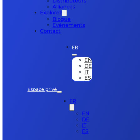
Distributeurs
Alliances
Explorez
Blogue
Evénements
Contact
FR
EN
DE
IT
ES
Espace privé
FR
EN
DE
IT
ES