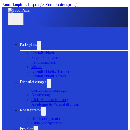
Zum Hauptinhalt springen
Zum Footer springen
Padelplatz
Unendlichkeit
Super-Panorama
Panoramablick
Vision
Unendlichkeits-Turnier
Unendlichkeit Xtrem
Dienstleistungen
Gerichtliche Lösungen
Ausrüstung
Club-Automatisierung
Akademie & Veranstaltungen
Konfigurator
Hof-Konfigurator
Club-Konfigurator
Projekte