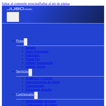
Saltar al contenido principal
Saltar al pie de página
Pistas
Infinity
Super Panoramic
Panoramic
Vision Pro
Infinity Tournament
Infinity Xtrem
Servicios
Academia y eventos
Automatización de clubes
Equipamiento
Soluciones globales
Configurador
Configurador de pistas
Configurador de clubes