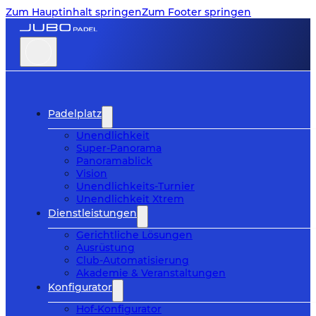
Zum Hauptinhalt springen
Zum Footer springen
Padelplatz
Unendlichkeit
Super-Panorama
Panoramablick
Vision
Unendlichkeits-Turnier
Unendlichkeit Xtrem
Dienstleistungen
Gerichtliche Lösungen
Ausrüstung
Club-Automatisierung
Akademie & Veranstaltungen
Konfigurator
Hof-Konfigurator