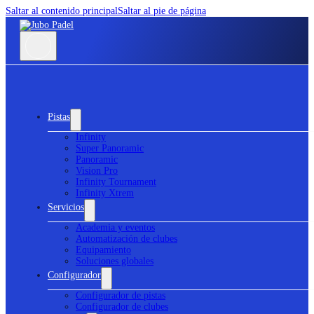
Saltar al contenido principal
Saltar al pie de página
Pistas
Infinity
Super Panoramic
Panoramic
Vision Pro
Infinity Tournament
Infinity Xtrem
Servicios
Academia y eventos
Automatización de clubes
Equipamiento
Soluciones globales
Configurador
Configurador de pistas
Configurador de clubes