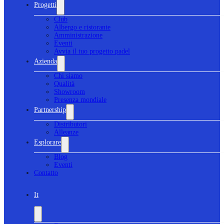
Progetti
Club
Albergo e ristorante
Amministrazione
Eventi
Avvia il tuo progetto padel
Azienda
Chi siamo
Qualità
Showroom
Presenza mondiale
Partnership
Distributori
Alleanze
Esplorare
Blog
Eventi
Contatto
It