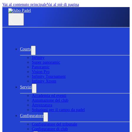
Vai al contenuto principale
Vai al piè di pagina
Courts
Infinity
Super panoramic
Panoramic
Vision Pro
Infinity Tournament
Infinity Xtrem
Servizi
Accademia ed eventi
Automazione del club
Attrezzatura
Soluzioni per il campo da padel
Configuratore
Configuratore del tribunale
Configuratore di club