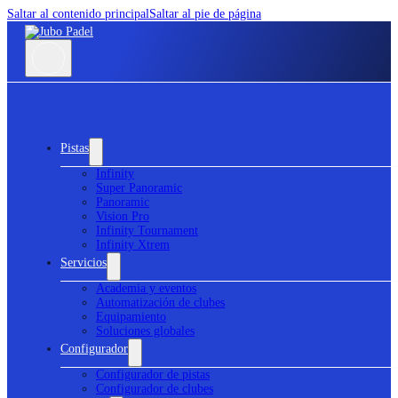
Saltar al contenido principal
Saltar al pie de página
Pistas
Infinity
Super Panoramic
Panoramic
Vision Pro
Infinity Tournament
Infinity Xtrem
Servicios
Academia y eventos
Automatización de clubes
Equipamiento
Soluciones globales
Configurador
Configurador de pistas
Configurador de clubes