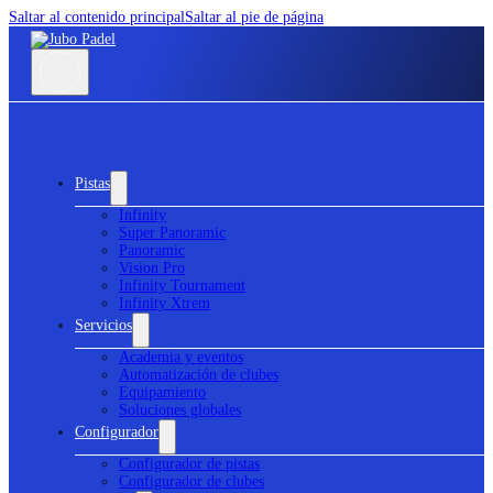
Saltar al contenido principal
Saltar al pie de página
Pistas
Infinity
Super Panoramic
Panoramic
Vision Pro
Infinity Tournament
Infinity Xtrem
Servicios
Academia y eventos
Automatización de clubes
Equipamiento
Soluciones globales
Configurador
Configurador de pistas
Configurador de clubes