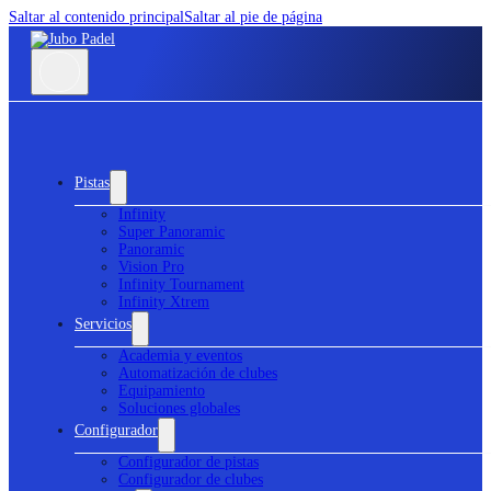
Saltar al contenido principal
Saltar al pie de página
Pistas
Infinity
Super Panoramic
Panoramic
Vision Pro
Infinity Tournament
Infinity Xtrem
Servicios
Academia y eventos
Automatización de clubes
Equipamiento
Soluciones globales
Configurador
Configurador de pistas
Configurador de clubes