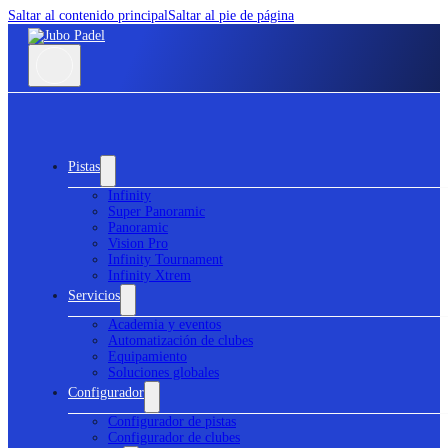
Saltar al contenido principal
Saltar al pie de página
Pistas
Infinity
Super Panoramic
Panoramic
Vision Pro
Infinity Tournament
Infinity Xtrem
Servicios
Academia y eventos
Automatización de clubes
Equipamiento
Soluciones globales
Configurador
Configurador de pistas
Configurador de clubes