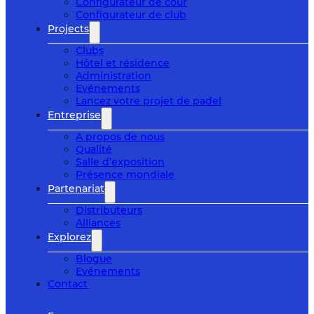
Configurateur de cour
Configurateur de club
Projects
Clubs
Hôtel et résidence
Administration
Evénements
Lancez votre projet de padel
Entreprise
A propos de nous
Qualité
Salle d’exposition
Présence mondiale
Partenariat
Distributeurs
Alliances
Explorez
Blogue
Evénements
Contact