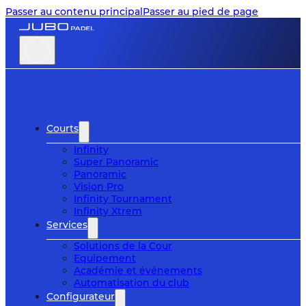
Passer au contenu principal
Passer au pied de page
Courts
Infinity
Super Panoramic
Panoramic
Vision Pro
Infinity Tournament
Infinity Xtrem
Services
Solutions de la Cour
Equipement
Académie et événements
Automatisation du club
Configurateur