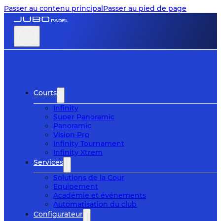
Passer au contenu principal
Passer au pied de page
Courts
Infinity
Super Panoramic
Panoramic
Vision Pro
Infinity Tournament
Infinity Xtrem
Services
Solutions de la Cour
Equipement
Académie et événements
Automatisation du club
Configurateur