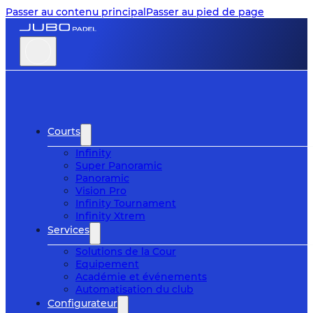
Passer au contenu principal
Passer au pied de page
Courts
Infinity
Super Panoramic
Panoramic
Vision Pro
Infinity Tournament
Infinity Xtrem
Services
Solutions de la Cour
Equipement
Académie et événements
Automatisation du club
Configurateur