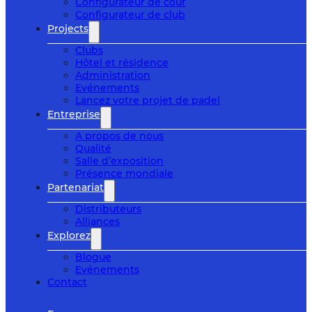
Configurateur de cour
Configurateur de club
Projects
Clubs
Hôtel et résidence
Administration
Evénements
Lancez votre projet de padel
Entreprise
A propos de nous
Qualité
Salle d’exposition
Présence mondiale
Partenariat
Distributeurs
Alliances
Explorez
Blogue
Evénements
Contact