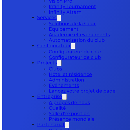
Vision Pro
Infinity Tournament
Infinity Xtrem
Services
Solutions de la Cour
Equipement
Académie et événements
Automatisation du club
Configurateur
Configurateur de cour
Configurateur de club
Projects
Clubs
Hôtel et résidence
Administration
Evénements
Lancez votre projet de padel
Entreprise
A propos de nous
Qualité
Salle d’exposition
Présence mondiale
Partenariat