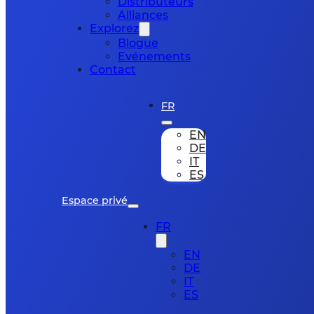
Distributeurs
Alliances
Explorez
Blogue
Evénements
Contact
FR
EN
DE
IT
ES
Espace privé
FR
EN
DE
IT
ES