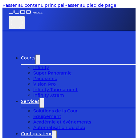
Passer au contenu principal
Passer au pied de page
Courts
Infinity
Super Panoramic
Panoramic
Vision Pro
Infinity Tournament
Infinity Xtrem
Services
Solutions de la Cour
Equipement
Académie et événements
Automatisation du club
Configurateur