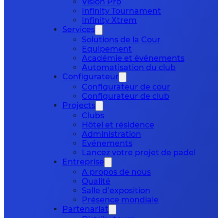
Vision Pro
Infinity Tournament
Infinity Xtrem
Services
Solutions de la Cour
Equipement
Académie et événements
Automatisation du club
Configurateur
Configurateur de cour
Configurateur de club
Projects
Clubs
Hôtel et résidence
Administration
Evénements
Lancez votre projet de padel
Entreprise
A propos de nous
Qualité
Salle d’exposition
Présence mondiale
Partenariat