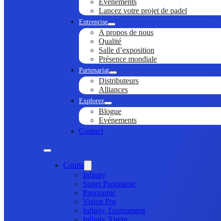
Evénements
Lancez votre projet de padel
Entreprise
A propos de nous
Qualité
Salle d’exposition
Présence mondiale
Partenariat
Distributeurs
Alliances
Explorez
Blogue
Evénements
Contact
Courts
Infinity
Super Panoramic
Panoramic
Vision Pro
Infinity Tournament
Infinity Xtrem