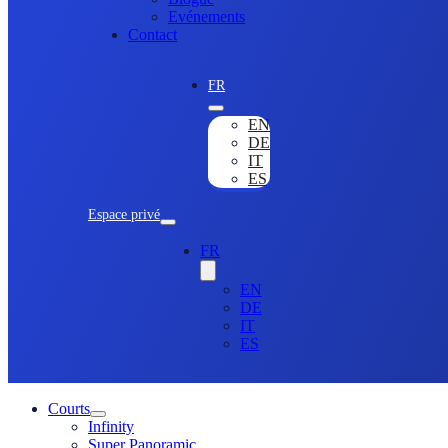
Evénements
Contact
FR
EN
DE
IT
ES
Espace privé
FR
EN
DE
IT
ES
Courts
Infinity
Super Panoramic