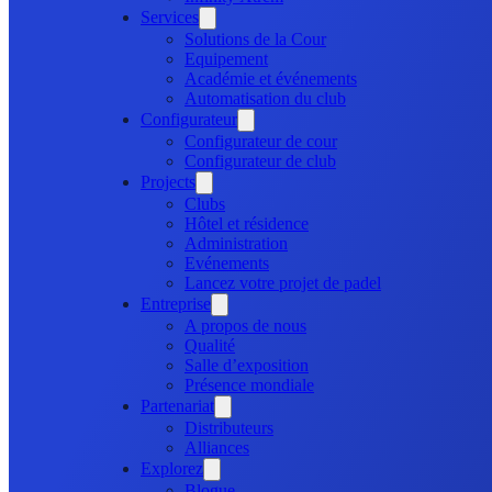
Services
Solutions de la Cour
Equipement
Académie et événements
Automatisation du club
Configurateur
Configurateur de cour
Configurateur de club
Projects
Clubs
Hôtel et résidence
Administration
Evénements
Lancez votre projet de padel
Entreprise
A propos de nous
Qualité
Salle d’exposition
Présence mondiale
Partenariat
Distributeurs
Alliances
Explorez
Blogue