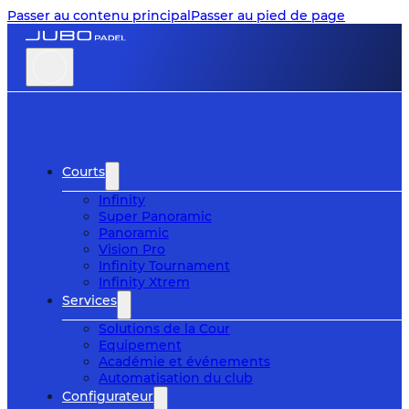
Passer au contenu principal
Passer au pied de page
Courts
Infinity
Super Panoramic
Panoramic
Vision Pro
Infinity Tournament
Infinity Xtrem
Services
Solutions de la Cour
Equipement
Académie et événements
Automatisation du club
Configurateur