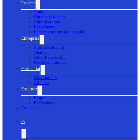
Projects
Clubs
Hôtel et résidence
Administration
Evénements
Lancez votre projet de padel
Entreprise
A propos de nous
Qualité
Salle d’exposition
Présence mondiale
Partenariat
Distributeurs
Alliances
Explorez
Blogue
Evénements
Contact
Fr