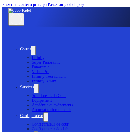
Passer au contenu principal
Passer au pied de page
Courts
Infinity
Super Panoramic
Panoramic
Vision Pro
Infinity Tournament
Infinity Xtrem
Services
Solutions de la Cour
Equipement
Académie et événements
Automatisation du club
Configurateur
Configurateur de cour
Configurateur de club