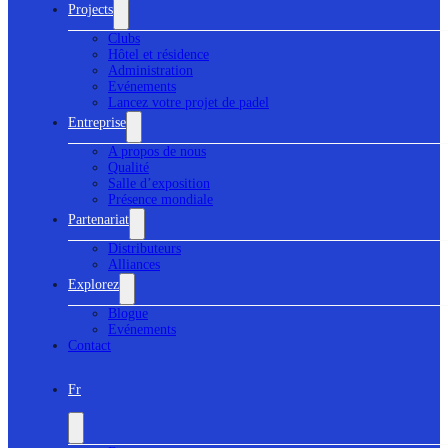
Projects
Clubs
Hôtel et résidence
Administration
Evénements
Lancez votre projet de padel
Entreprise
A propos de nous
Qualité
Salle d’exposition
Présence mondiale
Partenariat
Distributeurs
Alliances
Explorez
Blogue
Evénements
Contact
Fr