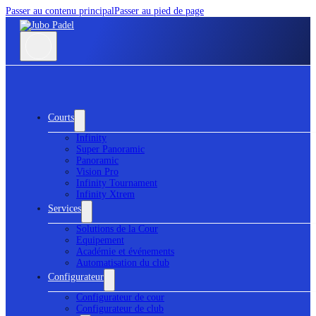
Passer au contenu principal
Passer au pied de page
Courts
Infinity
Super Panoramic
Panoramic
Vision Pro
Infinity Tournament
Infinity Xtrem
Services
Solutions de la Cour
Equipement
Académie et événements
Automatisation du club
Configurateur
Configurateur de cour
Configurateur de club