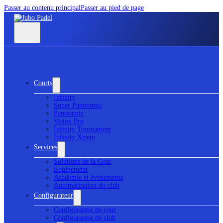
Passer au contenu principal
Passer au pied de page
Courts
Infinity
Super Panoramic
Panoramic
Vision Pro
Infinity Tournament
Infinity Xtrem
Services
Solutions de la Cour
Equipement
Académie et événements
Automatisation du club
Configurateur
Configurateur de cour
Configurateur de club