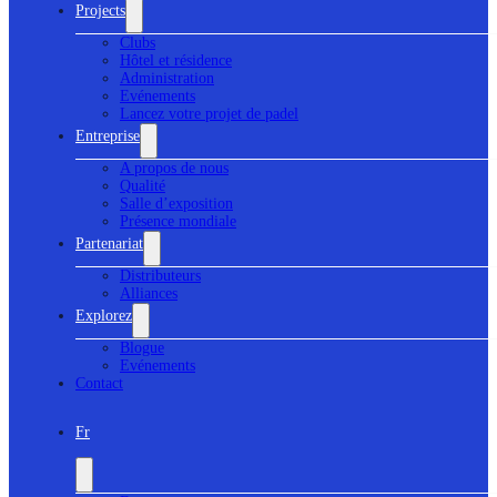
Projects
Clubs
Hôtel et résidence
Administration
Evénements
Lancez votre projet de padel
Entreprise
A propos de nous
Qualité
Salle d’exposition
Présence mondiale
Partenariat
Distributeurs
Alliances
Explorez
Blogue
Evénements
Contact
Fr