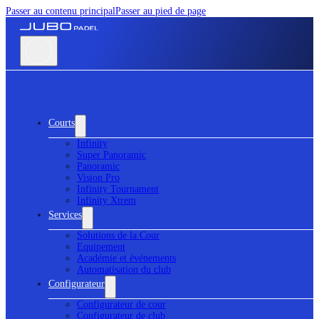
Passer au contenu principal
Passer au pied de page
Courts
Infinity
Super Panoramic
Panoramic
Vision Pro
Infinity Tournament
Infinity Xtrem
Services
Solutions de la Cour
Equipement
Académie et événements
Automatisation du club
Configurateur
Configurateur de cour
Configurateur de club