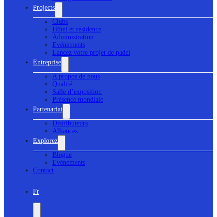
Projects
Clubs
Hôtel et résidence
Administration
Evénements
Lancez votre projet de padel
Entreprise
A propos de nous
Qualité
Salle d’exposition
Présence mondiale
Partenariat
Distributeurs
Alliances
Explorez
Blogue
Evénements
Contact
Fr