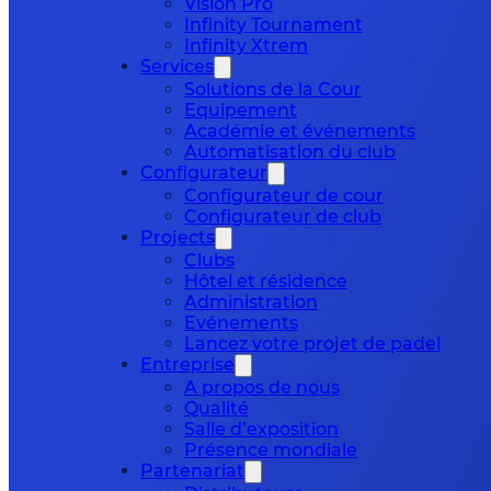
Vision Pro
Infinity Tournament
Infinity Xtrem
Services
Solutions de la Cour
Equipement
Académie et événements
Automatisation du club
Configurateur
Configurateur de cour
Configurateur de club
Projects
Clubs
Hôtel et résidence
Administration
Evénements
Lancez votre projet de padel
Entreprise
A propos de nous
Qualité
Salle d’exposition
Présence mondiale
Partenariat