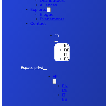
Distributeurs
Alliances
Explorez
Blogue
Evénements
Contact
FR
EN
DE
IT
ES
Espace privé
FR
EN
DE
IT
ES