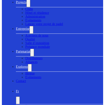
Projects
Clubs
Hôtel et résidence
Administration
Evénements
Lancez votre projet de padel
Entreprise
A propos de nous
Qualité
Salle d’exposition
Présence mondiale
Partenariat
Distributeurs
Alliances
Explorez
Blogue
Evénements
Contact
Fr