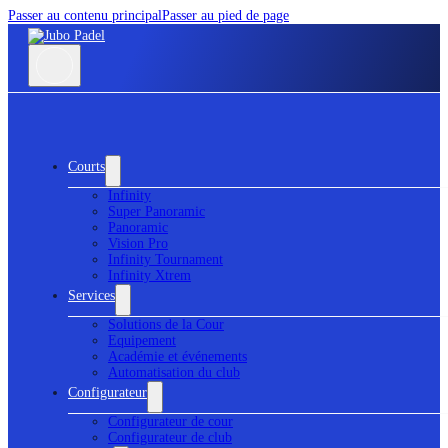
Passer au contenu principal
Passer au pied de page
Courts
Infinity
Super Panoramic
Panoramic
Vision Pro
Infinity Tournament
Infinity Xtrem
Services
Solutions de la Cour
Equipement
Académie et événements
Automatisation du club
Configurateur
Configurateur de cour
Configurateur de club