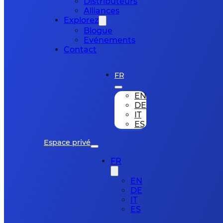
Distributeurs
Alliances
Explorez
Blogue
Evénements
Contact
FR
EN
DE
IT
ES
Espace privé
FR
EN
DE
IT
ES