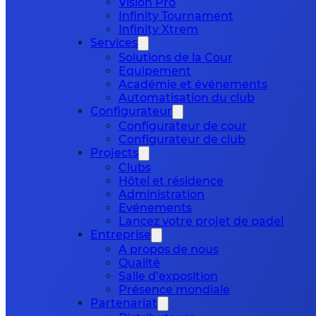
Vision Pro
Infinity Tournament
Infinity Xtrem
Services
Solutions de la Cour
Equipement
Académie et événements
Automatisation du club
Configurateur
Configurateur de cour
Configurateur de club
Projects
Clubs
Hôtel et résidence
Administration
Evénements
Lancez votre projet de padel
Entreprise
A propos de nous
Qualité
Salle d’exposition
Présence mondiale
Partenariat