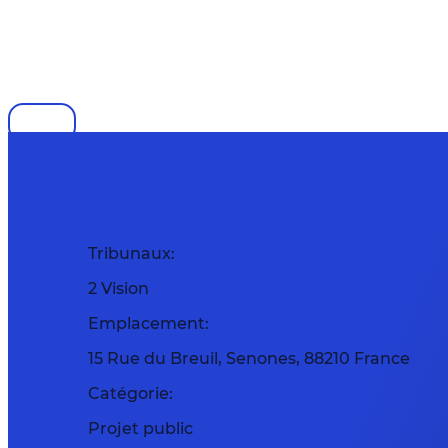
Tribunaux:
2 Vision
Emplacement:
15 Rue du Breuil, Senones, 88210 France
Catégorie:
Projet public