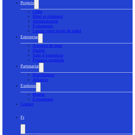
Projects
Clubs
Hôtel et résidence
Administration
Evénements
Lancez votre projet de padel
Entreprise
A propos de nous
Qualité
Salle d’exposition
Présence mondiale
Partenariat
Distributeurs
Alliances
Explorez
Blogue
Evénements
Contact
Fr