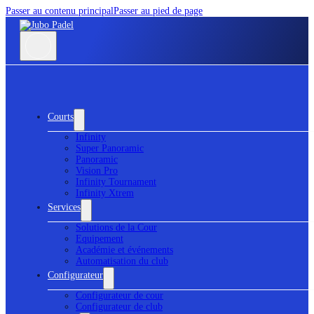
Passer au contenu principal
Passer au pied de page
Courts
Infinity
Super Panoramic
Panoramic
Vision Pro
Infinity Tournament
Infinity Xtrem
Services
Solutions de la Cour
Equipement
Académie et événements
Automatisation du club
Configurateur
Configurateur de cour
Configurateur de club