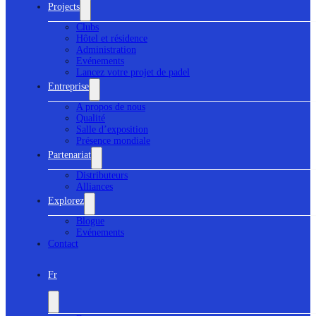
Projects
Clubs
Hôtel et résidence
Administration
Evénements
Lancez votre projet de padel
Entreprise
A propos de nous
Qualité
Salle d’exposition
Présence mondiale
Partenariat
Distributeurs
Alliances
Explorez
Blogue
Evénements
Contact
Fr