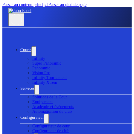
Passer au contenu principal
Passer au pied de page
Courts
Infinity
Super Panoramic
Panoramic
Vision Pro
Infinity Tournament
Infinity Xtrem
Services
Solutions de la Cour
Equipement
Académie et événements
Automatisation du club
Configurateur
Configurateur de cour
Configurateur de club