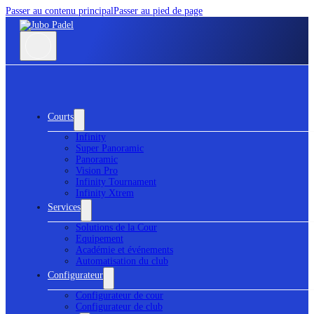
Passer au contenu principal
Passer au pied de page
Courts
Infinity
Super Panoramic
Panoramic
Vision Pro
Infinity Tournament
Infinity Xtrem
Services
Solutions de la Cour
Equipement
Académie et événements
Automatisation du club
Configurateur
Configurateur de cour
Configurateur de club