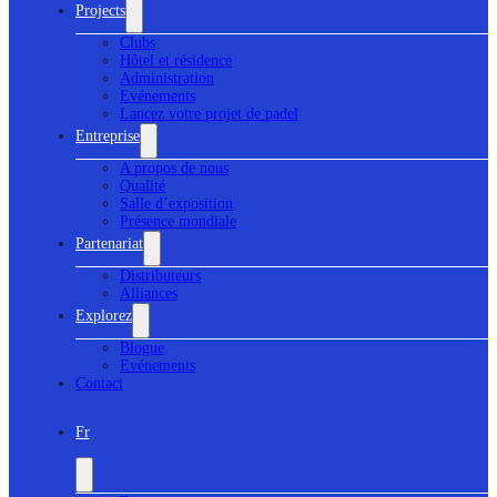
Projects
Clubs
Hôtel et résidence
Administration
Evénements
Lancez votre projet de padel
Entreprise
A propos de nous
Qualité
Salle d’exposition
Présence mondiale
Partenariat
Distributeurs
Alliances
Explorez
Blogue
Evénements
Contact
Fr