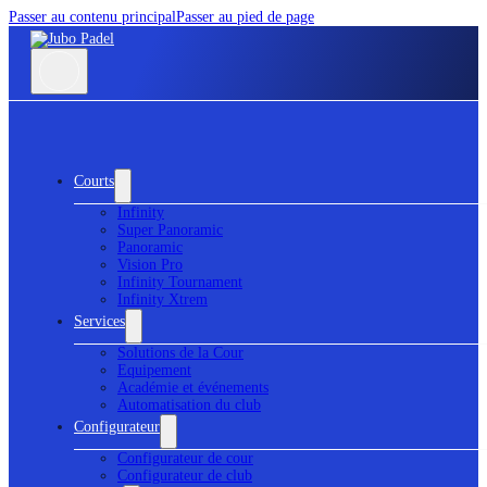
Passer au contenu principal
Passer au pied de page
Courts
Infinity
Super Panoramic
Panoramic
Vision Pro
Infinity Tournament
Infinity Xtrem
Services
Solutions de la Cour
Equipement
Académie et événements
Automatisation du club
Configurateur
Configurateur de cour
Configurateur de club