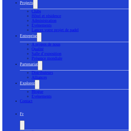
Projects
Clubs
Hôtel et résidence
Administration
Evénements
Lancez votre projet de padel
Entreprise
A propos de nous
Qualité
Salle d’exposition
Présence mondiale
Partenariat
Distributeurs
Alliances
Explorez
Blogue
Evénements
Contact
Fr