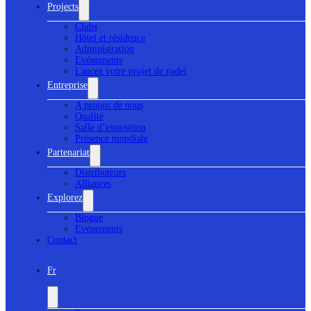
Projects
Clubs
Hôtel et résidence
Administration
Evénements
Lancez votre projet de padel
Entreprise
A propos de nous
Qualité
Salle d’exposition
Présence mondiale
Partenariat
Distributeurs
Alliances
Explorez
Blogue
Evénements
Contact
Fr