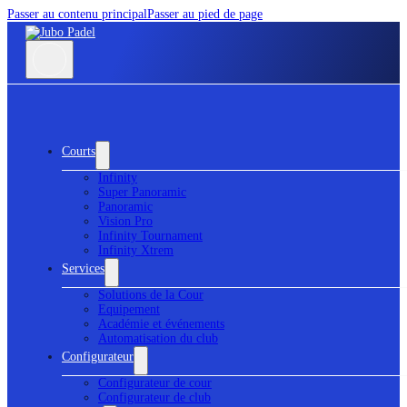
Passer au contenu principal
Passer au pied de page
Courts
Infinity
Super Panoramic
Panoramic
Vision Pro
Infinity Tournament
Infinity Xtrem
Services
Solutions de la Cour
Equipement
Académie et événements
Automatisation du club
Configurateur
Configurateur de cour
Configurateur de club