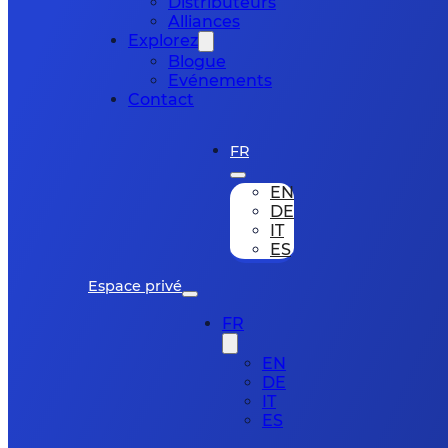
Distributeurs
Alliances
Explorez
Blogue
Evénements
Contact
FR
EN
DE
IT
ES
Espace privé
FR
EN
DE
IT
ES