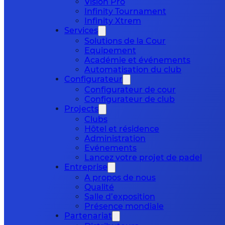
Vision Pro
Infinity Tournament
Infinity Xtrem
Services
Solutions de la Cour
Equipement
Académie et événements
Automatisation du club
Configurateur
Configurateur de cour
Configurateur de club
Projects
Clubs
Hôtel et résidence
Administration
Evénements
Lancez votre projet de padel
Entreprise
A propos de nous
Qualité
Salle d’exposition
Présence mondiale
Partenariat