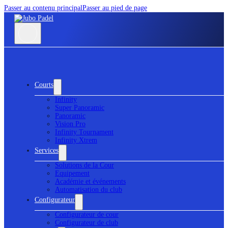
Passer au contenu principal
Passer au pied de page
Courts
Infinity
Super Panoramic
Panoramic
Vision Pro
Infinity Tournament
Infinity Xtrem
Services
Solutions de la Cour
Equipement
Académie et événements
Automatisation du club
Configurateur
Configurateur de cour
Configurateur de club