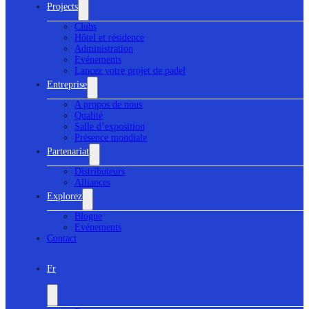
Projects
Clubs
Hôtel et résidence
Administration
Evénements
Lancez votre projet de padel
Entreprise
A propos de nous
Qualité
Salle d’exposition
Présence mondiale
Partenariat
Distributeurs
Alliances
Explorez
Blogue
Evénements
Contact
Fr