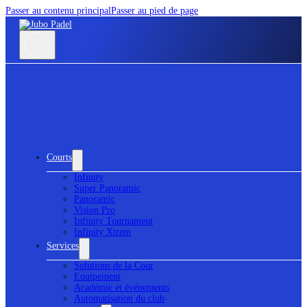
Passer au contenu principal
Passer au pied de page
Courts
Infinity
Super Panoramic
Panoramic
Vision Pro
Infinity Tournament
Infinity Xtrem
Services
Solutions de la Cour
Equipement
Académie et événements
Automatisation du club