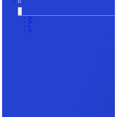
Fr
En
De
It
Es