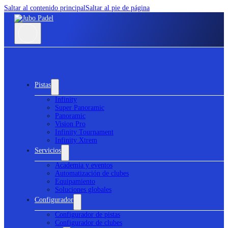
Saltar al contenido principal
Saltar al pie de página
Pistas
Infinity
Super Panoramic
Panoramic
Vision Pro
Infinity Tournament
Infinity Xtrem
Servicios
Academia y eventos
Automatización de clubes
Equipamiento
Soluciones globales
Configurador
Configurador de pistas
Configurador de clubes