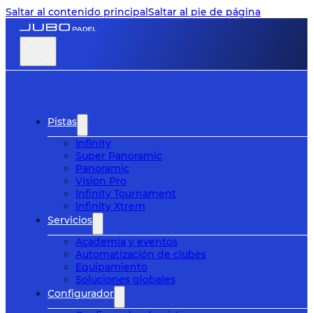
Saltar al contenido principal
Saltar al pie de página
Pistas
Infinity
Super Panoramic
Panoramic
Vision Pro
Infinity Tournament
Infinity Xtrem
Servicios
Academia y eventos
Automatización de clubes
Equipamiento
Soluciones globales
Configurador