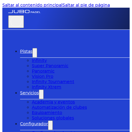
Saltar al contenido principal
Saltar al pie de página
Pistas
Infinity
Super Panoramic
Panoramic
Vision Pro
Infinity Tournament
Infinity Xtrem
Servicios
Academia y eventos
Automatización de clubes
Equipamiento
Soluciones globales
Configurador