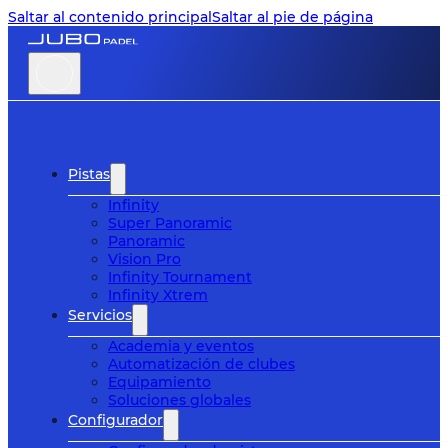
Saltar al contenido principal
Saltar al pie de página
Pistas
Infinity
Super Panoramic
Panoramic
Vision Pro
Infinity Tournament
Infinity Xtrem
Servicios
Academia y eventos
Automatización de clubes
Equipamiento
Soluciones globales
Configurador