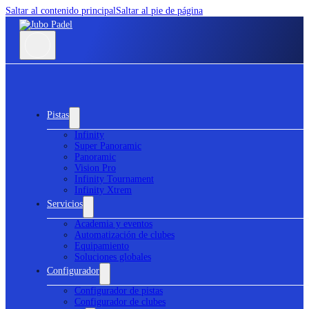
Saltar al contenido principal
Saltar al pie de página
Pistas
Infinity
Super Panoramic
Panoramic
Vision Pro
Infinity Tournament
Infinity Xtrem
Servicios
Academia y eventos
Automatización de clubes
Equipamiento
Soluciones globales
Configurador
Configurador de pistas
Configurador de clubes