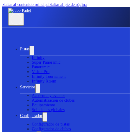
Saltar al contenido principal
Saltar al pie de página
Pistas
Infinity
Super Panoramic
Panoramic
Vision Pro
Infinity Tournament
Infinity Xtrem
Servicios
Academia y eventos
Automatización de clubes
Equipamiento
Soluciones globales
Configurador
Configurador de pistas
Configurador de clubes