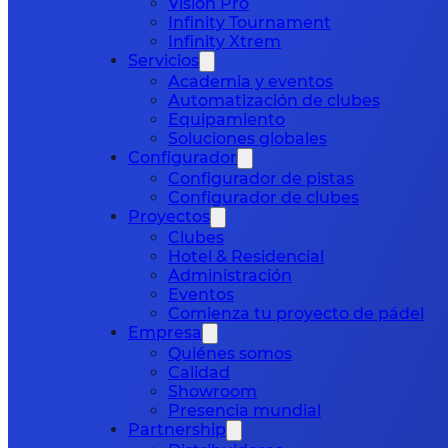
Vision Pro
Infinity Tournament
Infinity Xtrem
Servicios
Academia y eventos
Automatización de clubes
Equipamiento
Soluciones globales
Configurador
Configurador de pistas
Configurador de clubes
Proyectos
Clubes
Hotel & Residencial
Administración
Eventos
Comienza tu proyecto de pádel
Empresa
Quiénes somos
Calidad
Showroom
Presencia mundial
Partnership