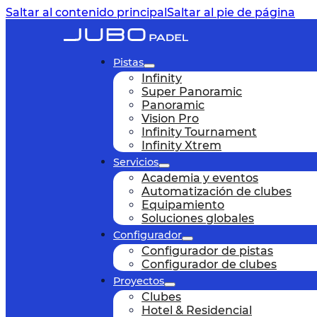
Saltar al contenido principal
Saltar al pie de página
Pistas
Infinity
Super Panoramic
Panoramic
Vision Pro
Infinity Tournament
Infinity Xtrem
Servicios
Academia y eventos
Automatización de clubes
Equipamiento
Soluciones globales
Configurador
Configurador de pistas
Configurador de clubes
Proyectos
Clubes
Hotel & Residencial