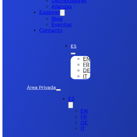
Distribuidores
Alianzas
Explorar
Blog
Eventos
Contacto
ES
EN
FR
DE
IT
Área Privada
ES
EN
FR
DE
IT