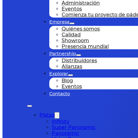
Administración
Eventos
Comienza tu proyecto de páde
Empresa
Quiénes somos
Calidad
Showroom
Presencia mundial
Partnership
Distribuidores
Alianzas
Explorar
Blog
Eventos
Contacto
Pistas
Infinity
Super Panoramic
Panoramic