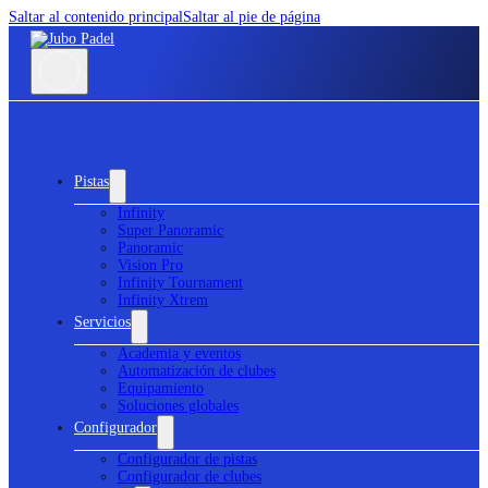
Saltar al contenido principal
Saltar al pie de página
Pistas
Infinity
Super Panoramic
Panoramic
Vision Pro
Infinity Tournament
Infinity Xtrem
Servicios
Academia y eventos
Automatización de clubes
Equipamiento
Soluciones globales
Configurador
Configurador de pistas
Configurador de clubes