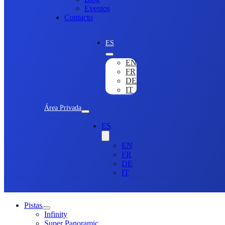
Eventos
Contacto
ES
EN
FR
DE
IT
Área Privada
ES
EN
FR
DE
IT
Pistas
Infinity
Super Panoramic