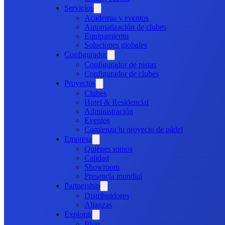
Servicios
Academia y eventos
Automatización de clubes
Equipamiento
Soluciones globales
Configurador
Configurador de pistas
Configurador de clubes
Proyectos
Clubes
Hotel & Residencial
Administración
Eventos
Comienza tu proyecto de pádel
Empresa
Quiénes somos
Calidad
Showroom
Presencia mundial
Partnership
Distribuidores
Alianzas
Explorar
Blog