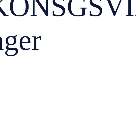
KONSGSVI
nger