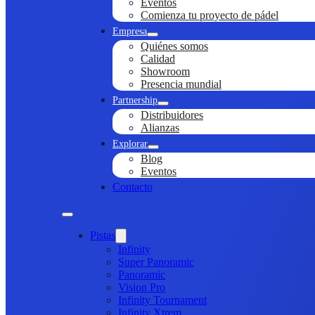
Eventos
Comienza tu proyecto de pádel
Empresa
Quiénes somos
Calidad
Showroom
Presencia mundial
Partnership
Distribuidores
Alianzas
Explorar
Blog
Eventos
Contacto
Pistas
Infinity
Super Panoramic
Panoramic
Vision Pro
Infinity Tournament
Infinity Xtrem