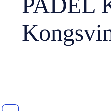
PADEL 
Kongsvi