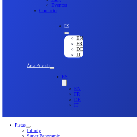
Eventos
Contacto
ES
EN
FR
DE
IT
Área Privada
ES
EN
FR
DE
IT
Pistas
Infinity
Super Panoramic