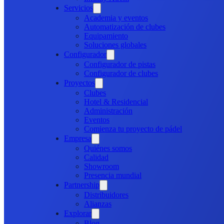
Servicios
Academia y eventos
Automatización de clubes
Equipamiento
Soluciones globales
Configurador
Configurador de pistas
Configurador de clubes
Proyectos
Clubes
Hotel & Residencial
Administración
Eventos
Comienza tu proyecto de pádel
Empresa
Quiénes somos
Calidad
Showroom
Presencia mundial
Partnership
Distribuidores
Alianzas
Explorar
Blog