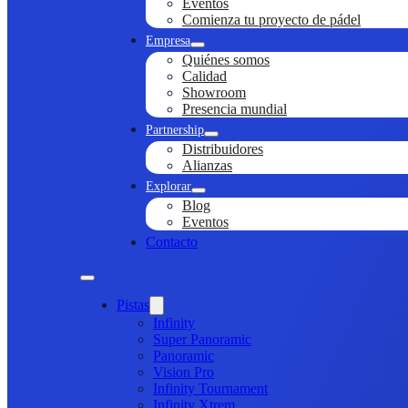
Eventos
Comienza tu proyecto de pádel
Empresa
Quiénes somos
Calidad
Showroom
Presencia mundial
Partnership
Distribuidores
Alianzas
Explorar
Blog
Eventos
Contacto
Pistas
Infinity
Super Panoramic
Panoramic
Vision Pro
Infinity Tournament
Infinity Xtrem