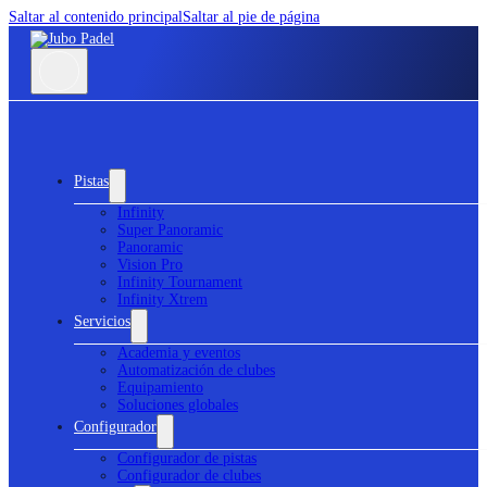
Saltar al contenido principal
Saltar al pie de página
Pistas
Infinity
Super Panoramic
Panoramic
Vision Pro
Infinity Tournament
Infinity Xtrem
Servicios
Academia y eventos
Automatización de clubes
Equipamiento
Soluciones globales
Configurador
Configurador de pistas
Configurador de clubes