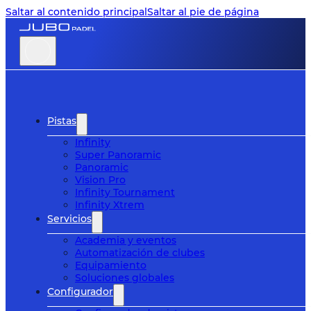
Saltar al contenido principal
Saltar al pie de página
Pistas
Infinity
Super Panoramic
Panoramic
Vision Pro
Infinity Tournament
Infinity Xtrem
Servicios
Academia y eventos
Automatización de clubes
Equipamiento
Soluciones globales
Configurador