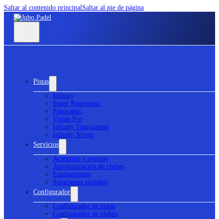
Saltar al contenido principal
Saltar al pie de página
Pistas
Infinity
Super Panoramic
Panoramic
Vision Pro
Infinity Tournament
Infinity Xtrem
Servicios
Academia y eventos
Automatización de clubes
Equipamiento
Soluciones globales
Configurador
Configurador de pistas
Configurador de clubes